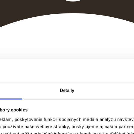
Detaily
bory cookies
eklám, poskytovanie funkcií sociálnych médií a analýzu návšte
o používate naše webové stránky, poskytujeme aj našim partner
to partneri môžu príslušné informácie skombinovať s ďalšími údaj