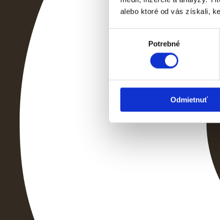
alebo ktoré od vás získali, ke
Výber
Potrebné
súhlasu
Odmietnuť