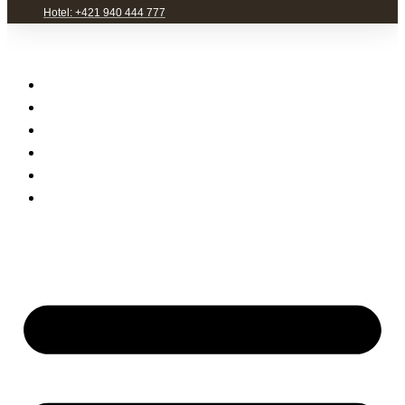
Hotel: +421 940 444 777
Hotel Mamut
Denné menu
Reštaurácia a pub
Priestory pre eventy
Zážitky
Kontakt