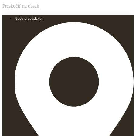
Preskočiť na obsah
Naše prevádzky: