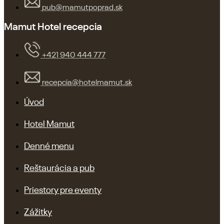
pub@mamutpoprad.sk
Mamut Hotel recepcia
+421 940 444 777
recepcia@hotelmamut.sk
Úvod
Hotel Mamut
Denné menu
Reštaurácia a pub
Priestory pre eventy
Zážitky