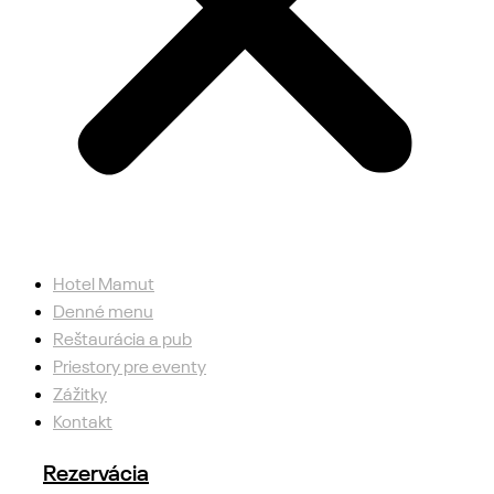
Hotel Mamut
Denné menu
Reštaurácia a pub
Priestory pre eventy
Zážitky
Kontakt
Rezervácia