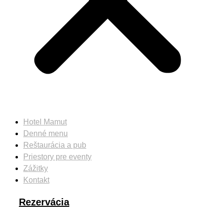
Hotel Mamut
Denné menu
Reštaurácia a pub
Priestory pre eventy
Zážitky
Kontakt
Rezervácia