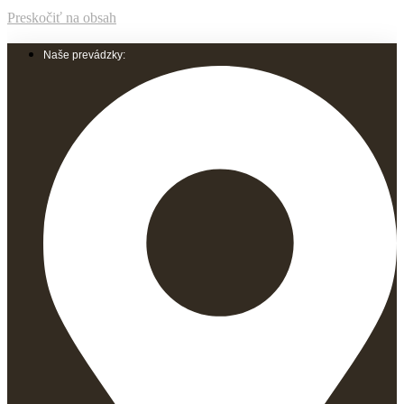
Preskočiť na obsah
Naše prevádzky: