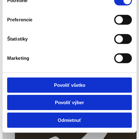
Potrebné
súhlasu
Preferencie
Štatistiky
Obrovisko
Marketing
Povoliť všetko
Povoliť výber
Odmietnuť