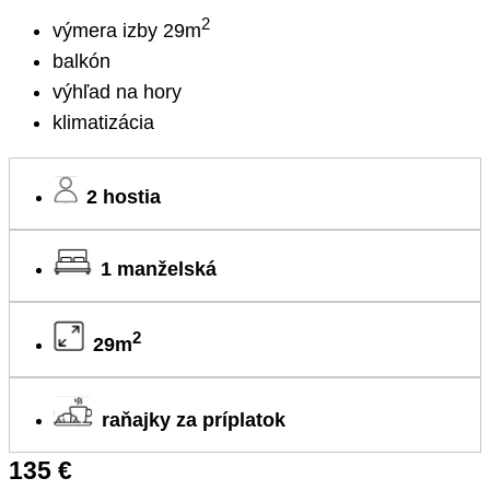
2
výmera izby 29m
balkón
výhľad na hory
klimatizácia
2 hostia
1 manželská
2
29m
raňajky za príplatok
135 €