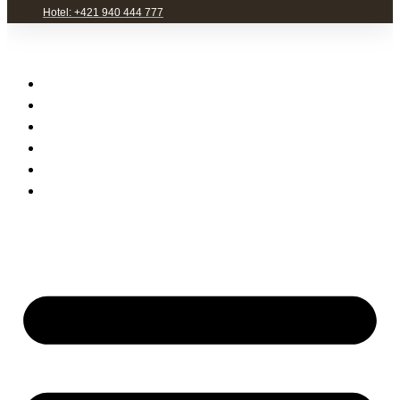
Hotel: +421 940 444 777
Hotel Mamut
Denné menu
Reštaurácia a pub
Priestory pre eventy
Zážitky
Kontakt