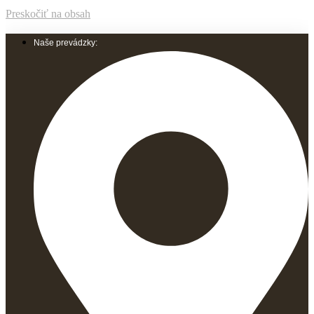
Preskočiť na obsah
Naše prevádzky: