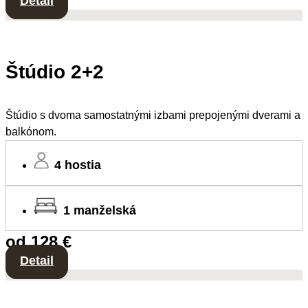
Detail
Štúdio 2+2
Štúdio s dvoma samostatnými izbami prepojenými dverami a
balkónom.
4 hostia
1 manželská
od 128 €
Detail