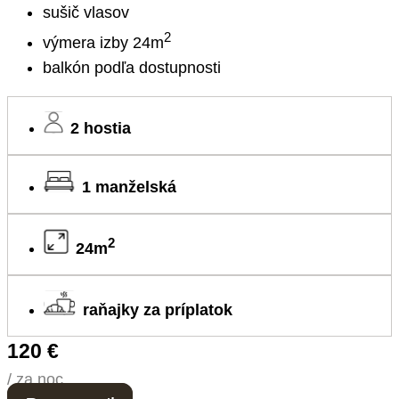
sušič vlasov
2
výmera izby 24m
balkón podľa dostupnosti
2 hostia
1 manželská
2
24m
raňajky za príplatok
120 €
/ za noc