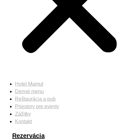
Hotel Mamut
Denné menu
Reštaurácia a pub
Priestory pre eventy
Zážitky
Kontakt
Rezervácia